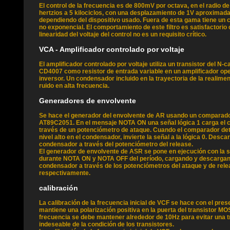
El control de la frecuencia es de 800mV por octava, en el radio d
hertzios a 5 kilociclos, con una desplazamiento de 1V aproximad
dependiendo del dispositivo usado. Fuera de esta gama tiene un
no exponencial. El comportamiento de este filtro es satisfactorio
linearidad del voltaje del control no es un requisito crítico.
VCA - Amplificador controlado por voltaje
El amplificador controlado por voltaje utiliza un transistor del N
CD4007 como resistor de entrada variable en un amplificador op
inversor. Un condensador incluido en la trayectoria de la realime
ruido en alta frecuencia.
Generadores de envolvente
Se hace el generador del envolvente de AR usando un comparador
AT89C2051. En el mensaje NOTA ON una señal lógica 1 carga el 
través de un potenciómetro de ataque. Cuando el comparador detec
nivel alto en el condensador, invierte la señal a la lógica 0. Desca
condensador a través del potenciómetro del release.
El generador de envolvente de ASR se pone en ejecución con la s
durante NOTA ON y NOTA OFF del período, cargando y descarga
condensador a través de los potenciómetros del ataque y de rel
respectivamente.
calibración
La calibración de la frecuencia inicial de VCF se hace con el pres
mantiene una polarización positiva en la puerta del transistor MO
frecuencia se debe mantener alrededor de 10Hz para evitar una t
indeseable de la condición de los transistores.