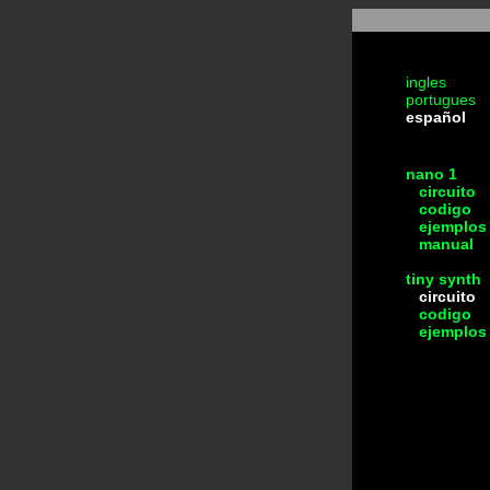
ingles
portugues
español
nano 1
circuito
codigo
ejemplos
manual
tiny synth
circuito
codigo
ejemplos