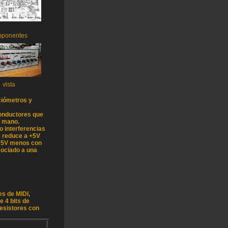
mponentes
vista
nciómetros y
conductores que
a mano.
o interferencias
e reduce a +5V
de 5V menos con
sociado a una
s de MIDI,
 4 bits de
resistores con