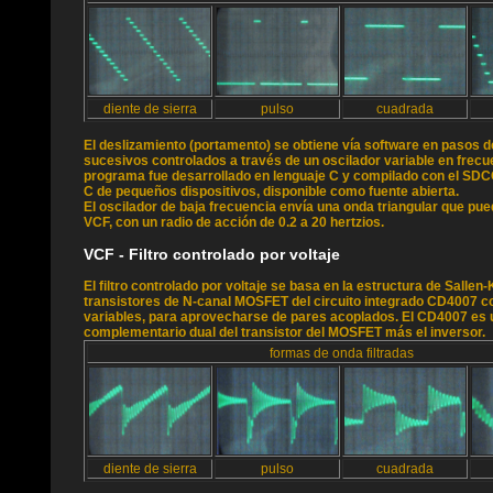
diente de sierra
pulso
cuadrada
El deslizamiento (portamento) se obtiene vía software en pasos 
sucesivos controlados a través de un oscilador variable en frecue
programa fue desarrollado en lenguaje C y compilado con el SDC
C de pequeños dispositivos, disponible como fuente abierta.
El oscilador de baja frecuencia envía una onda triangular que pue
VCF, con un radio de acción de 0.2 a 20 hertzios.
VCF - Filtro controlado por voltaje
El filtro controlado por voltaje se basa en la estructura de Sallen
transistores de N-canal MOSFET del circuito integrado CD4007 c
variables, para aprovecharse de pares acoplados. El CD4007 es 
complementario dual del transistor del MOSFET más el inversor.
formas de onda filtradas
diente de sierra
pulso
cuadrada