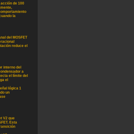
e acción de 100
amente,
 comportamiento
 cuando la
-canal del MOSFET
eracional
ntación reduce el
 interno del
condensador a
ta el límite del
rga el
eñal lógica 1
ndo un
ease
et V2 que
SFET. Esta
ransición