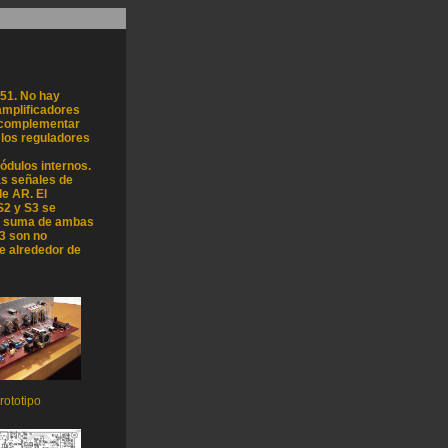
051. No hay
amplificadores
r complementar
 los reguladores
módulos internos.
as señales de
de AR. El
S2 y S3 se
na suma de ambas
3 son no
e alrededor de
rototipo