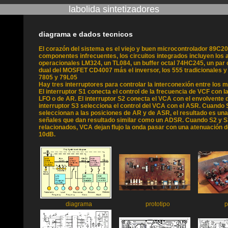
labolida sintetizadores
diagrama e dados tecnicos
El corazón del sistema es el viejo y buen microcontrolador 89C2
componentes infrecuentes, los circuitos integrados incluyen los 
operacionales LM324, un TL084, un buffer octal 74HC245, un pa
dual del MOSFET CD4007 más el inversor, los 555 tradicionales y
7805 y 79L05
Hay tres interruptores para controlar la interconexión entre los 
El interruptor S1 conecta el control de la frecuencia de VCF con l
LFO o de AR. El interruptor S2 conecta el VCA con el envolvente 
interruptor S3 selecciona el control del VCA con el ASR. Cuando 
seleccionan a las posiciones de AR y de ASR, el resultado es u
señales que dan resultado similar como un ADSR. Cuando S2 y S
relacionados, VCA dejan flujo la onda pasar con una atenuación d
10dB.
diagrama
prototipo
p