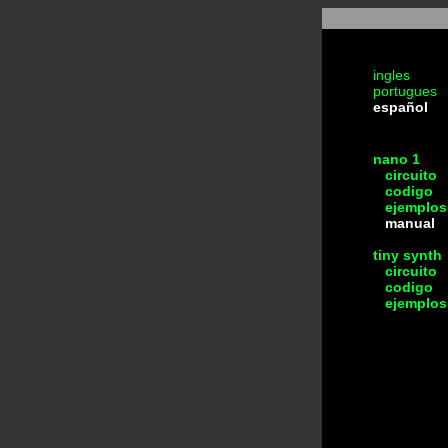
ingles
portugues
español
nano 1
circuito
codigo
ejemplos
manual
tiny synth
circuito
codigo
ejemplos